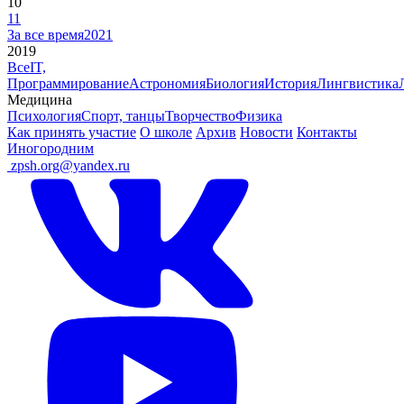
10
11
За все время
2021
2019
Все
IT,
Программирование
Астрономия
Биология
История
Лингвистика
Медицина
Психология
Спорт, танцы
Творчество
Физика
Как принять участие
О школе
Архив
Новости
Контакты
Иногородним
ㅤ
zpsh.org@yandex.ru