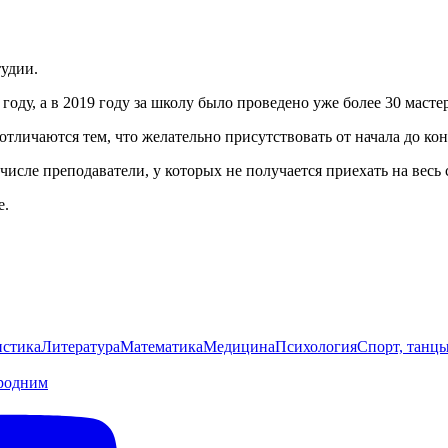
тудии.
ду, а в 2019 году за школу было проведено уже более 30 мастер
тличаются тем, что желательно присутствовать от начала до конц
числе преподаватели, у которых не получается приехать на весь
е.
стика
Литература
Математика
Медицина
Психология
Спорт, танц
родним