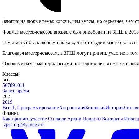
Занятия на любые темы: короче, чем курсы, но серьезнее, чем с
Формат мастер-классов впервые был опробован на ЗПШ в 2018 го
Темы могут быть любыми: важно, что от студий мастер-классы о
Благодаря мастер-классам, в ЗПШ могут принять участие в том 
Ознакомиться с мастер-классами последних лет вы можете ниж
Классы:
все
5
6
7
8
9
10
11
За все время
2021
2019
Все
IT, Программирование
Астрономия
Биология
История
Лингви
Физика
Как принять участие
О школе
Архив
Новости
Контакты
Иного
ㅤ
zpsh.org@yandex.ru