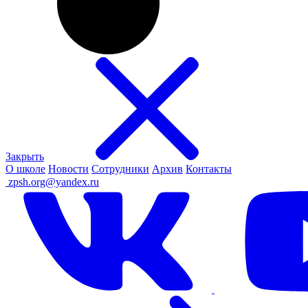
Закрыть
О школе
Новости
Сотрудники
Архив
Контакты
ㅤ
zpsh.org@yandex.ru