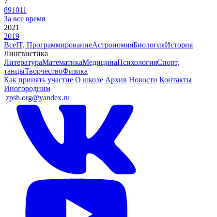
7
8
9
10
11
За все время
2021
2019
Все
IT, Программирование
Астрономия
Биология
История
Лингвистика
Литература
Математика
Медицина
Психология
Спорт,
танцы
Творчество
Физика
Как принять участие
О школе
Архив
Новости
Контакты
Иногородним
ㅤ
zpsh.org@yandex.ru