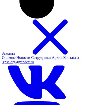
Закрыть
О школе
Новости
Сотрудники
Архив
Контакты
ㅤ
zpsh.org@yandex.ru