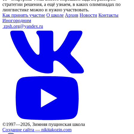
стратегии решения, а ещё узнаем, в каких олимпиадах по
лингвистике можно и нужно участвовать.
Как принять участие
О школе
Архив
Новости
Контакты
Иногородним
ㅤ
zpsh.org@yandex.ru
©1997—2026, Зимняя пущинская школа
Создание сайта —
nikitakozin.com