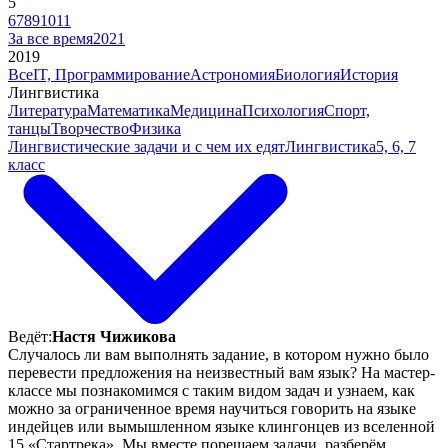
5
6
7
8
9
10
11
За все время
2021
2019
Все
IT, Программирование
Астрономия
Биология
История
Лингвистика
Литература
Математика
Медицина
Психология
Спорт,
танцы
Творчество
Физика
Лингвистические задачи и с чем их едят
Лингвистика
5, 6, 7
класс
Ведёт:
Настя Чижикова
Случалось ли вам выполнять задание, в котором нужно было
перевести предложения на неизвестный вам язык? На мастер-
классе мы познакомимся с таким видом задач и узнаем, как
можно за ограниченное время научиться говорить на языке
индейцев или вымышленном языке клингонцев из вселенной
15 «Стартрека». Мы вместе порешаем задачи, разберём