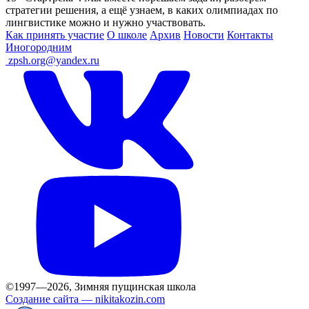
стратегии решения, а ещё узнаем, в каких олимпиадах по
лингвистике можно и нужно участвовать.
Как принять участие
О школе
Архив
Новости
Контакты
Иногородним
ㅤ
zpsh.org@yandex.ru
©1997—2026, Зимняя пущинская школа
Создание сайта —
nikitakozin.com