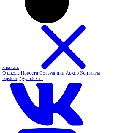
Закрыть
О школе
Новости
Сотрудники
Архив
Контакты
ㅤ
zpsh.org@yandex.ru