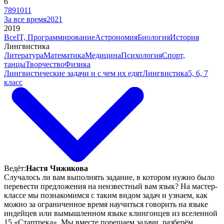
6
7
8
9
10
11
За все время
2021
2019
Все
IT, Программирование
Астрономия
Биология
История
Лингвистика
Литература
Математика
Медицина
Психология
Спорт,
танцы
Творчество
Физика
Лингвистические задачи и с чем их едят
Лингвистика
5, 6, 7
класс
Ведёт:
Настя Чижикова
Случалось ли вам выполнять задание, в котором нужно было
перевести предложения на неизвестный вам язык? На мастер-
классе мы познакомимся с таким видом задач и узнаем, как
можно за ограниченное время научиться говорить на языке
индейцев или вымышленном языке клингонцев из вселенной
15 «Стартрека». Мы вместе порешаем задачи, разберём