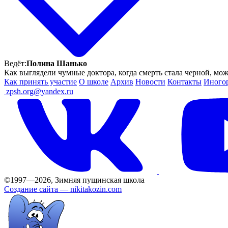
Ведёт:
Полина Шанько
Как выглядели чумные доктора, когда смерть стала черной, мо
Как принять участие
О школе
Архив
Новости
Контакты
Иного
ㅤ
zpsh.org@yandex.ru
©1997—2026, Зимняя пущинская школа
Создание сайта —
nikitakozin.com