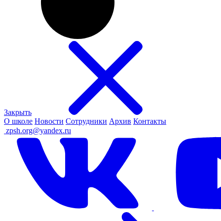
Закрыть
О школе
Новости
Сотрудники
Архив
Контакты
ㅤ
zpsh.org@yandex.ru