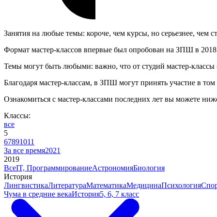
Занятия на любые темы: короче, чем курсы, но серьезнее, чем с
Формат мастер-классов впервые был опробован на ЗПШ в 2018 го
Темы могут быть любыми: важно, что от студий мастер-классы о
Благодаря мастер-классам, в ЗПШ могут принять участие в том 
Ознакомиться с мастер-классами последних лет вы можете ниж
Классы:
все
5
6
7
8
9
10
11
За все время
2021
2019
Все
IT, Программирование
Астрономия
Биология
История
Лингвистика
Литература
Математика
Медицина
Психология
Спор
Чума в средние века
История
5, 6, 7 класс