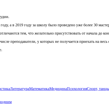
тудии.
ду, а в 2019 году за школу было проведено уже более 30 мастер
тличаются тем, что желательно присутствовать от начала до конц
числе преподаватели, у которых не получается приехать на весь
е.
стика
Литература
Математика
Медицина
Психология
Спорт, танц
родним