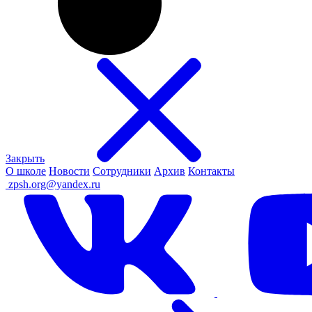
Закрыть
О школе
Новости
Сотрудники
Архив
Контакты
ㅤ
zpsh.org@yandex.ru