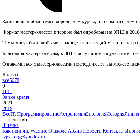
Занятия на любые темы: короче, чем курсы, но серьезнее, чем с
Формат мастер-классов впервые был опробован на ЗПШ в 2018 го
Темы могут быть любыми: важно, что от студий мастер-классы о
Благодаря мастер-классам, в ЗПШ могут принять участие в том 
Ознакомиться с мастер-классами последних лет вы можете ниж
Классы:
все
5
6
7
8
9
10
11
За все время
2021
2019
Все
IT, Программирование
Астрономия
Биология
История
Лингви
Творчество
Физика
Как принять участие
О школе
Архив
Новости
Контакты
Иного
ㅤ
zpsh.org@yandex.ru