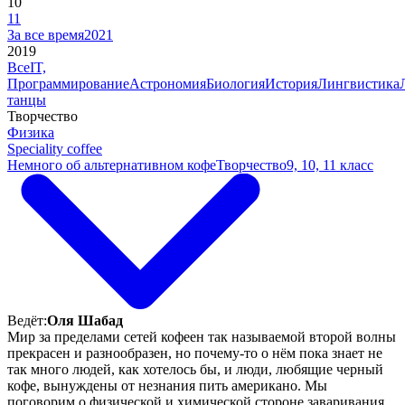
10
11
За все время
2021
2019
Все
IT,
Программирование
Астрономия
Биология
История
Лингвистика
танцы
Творчество
Физика
Speciality coffee
Немного об альтернативном кофе
Творчество
9, 10, 11 класс
Ведёт:
Оля Шабад
Мир за пределами сетей кофеен так называемой второй волны
прекрасен и разнообразен, но почему-то о нём пока знает не
так много людей, как хотелось бы, и люди, любящие черный
кофе, вынуждены от незнания пить американо. Мы
поговорим о физической и химической стороне заваривания