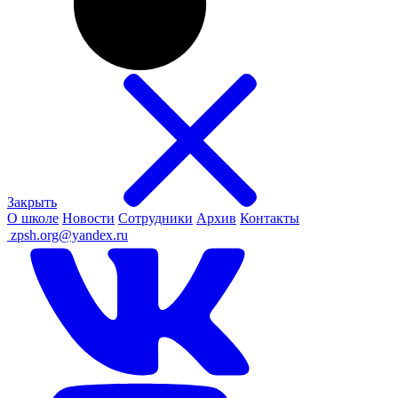
Закрыть
О школе
Новости
Сотрудники
Архив
Контакты
ㅤ
zpsh.org@yandex.ru