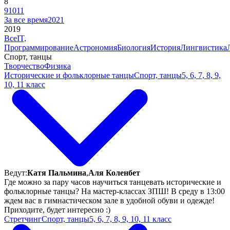
8
9
10
11
За все время
2021
2019
Все
IT,
Программирование
Астрономия
Биология
История
Лингвистика
Спорт, танцы
Творчество
Физика
Исторические и фольклорные танцы
Спорт, танцы
5, 6, 7, 8, 9,
10, 11 класс
Ведут:
Катя Пальмина
,
Аля Коленбет
Где можно за пару часов научиться танцевать исторические и
фольклорные танцы? На мастер-классах ЗПШ! В среду в 13:00
ждем вас в гимнастическом зале в удобной обуви и одежде!
Приходите, будет интересно :)
Стретчинг
Спорт, танцы
5, 6, 7, 8, 9, 10, 11 класс