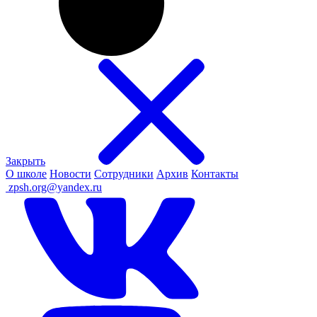
Закрыть
О школе
Новости
Сотрудники
Архив
Контакты
ㅤ
zpsh.org@yandex.ru