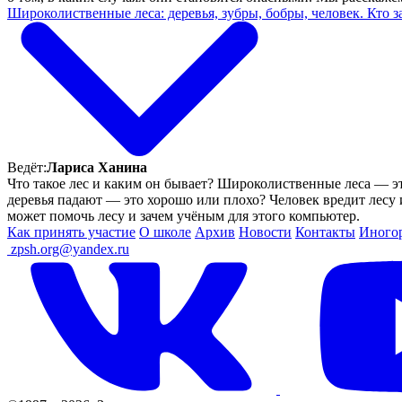
Широколиственные леса: деревья, зубры, бобры, человек. Кто 
Ведёт:
Лариса Ханина
Что такое лес и каким он бывает? Широколиственные леса — эт
деревья падают — это хорошо или плохо? Человек вредит лесу и
может помочь лесу и зачем учёным для этого компьютер.
Как принять участие
О школе
Архив
Новости
Контакты
Иного
ㅤ
zpsh.org@yandex.ru