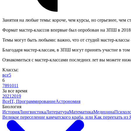
Занятия на любые темы: короче, чем курсы, но серьезнее, чем с
Формат мастер-классов впервые был опробован на ЗПШ в 2018 го
Темы могут быть любыми: важно, что от студий мастер-классы о
Благодаря мастер-классам, в ЗПШ могут принять участие в том 
Ознакомиться с мастер-классами последних лет вы можете ниж
Классы:
все
5
6
7
8
9
10
11
За все время
2021
2019
Все
IT, Программирование
Астрономия
Биология
История
Лингвистика
Литература
Математика
Медицина
Психол
Великое переселение камчатского краба, или Как переехать из 