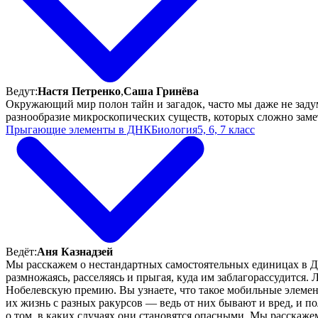
Ведут:
Настя Петренко
,
Саша Гринёва
Окружающий мир полон тайн и загадок, часто мы даже не задум
разнообразие микроскопических существ, которых сложно заме
Прыгающие элементы в ДНК
Биология
5, 6, 7 класс
Ведёт:
Аня Казнадзей
Мы расскажем о нестандартных самостоятельных единицах в Д
размножаясь, расселяясь и прыгая, куда им заблагорассудится. 
Нобелевскую премию. Вы узнаете, что такое мобильные элемент
их жизнь с разных ракурсов — ведь от них бывают и вред, и п
о том, в каких случаях они становятся опасными. Мы расскаже