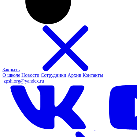
Закрыть
О школе
Новости
Сотрудники
Архив
Контакты
ㅤ
zpsh.org@yandex.ru