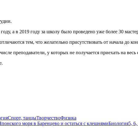
тудии.
ду, а в 2019 году за школу было проведено уже более 30 мастер
тличаются тем, что желательно присутствовать от начала до конц
числе преподаватели, у которых не получается приехать на весь
е.
огия
Спорт, танцы
Творчество
Физика
Японского моря в Баренцево и остаться с клешнями
Биология
5, 6,