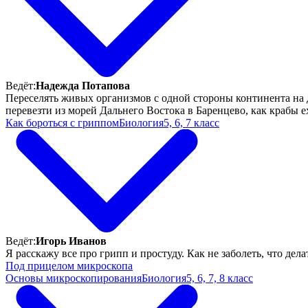
Ведёт:
Надежда Потапова
Переселять живых организмов с одной стороны континента на д
перевезти из морей Дальнего Востока в Баренцево, как крабы ех
Как бороться с гриппом
Биология
5, 6, 7 класс
Ведёт:
Игорь Иванов
Я расскажу все про грипп и простуду. Как не заболеть, что делат
Под прицелом микроскопа
Основы микроскопирования
Биология
5, 6, 7, 8 класс