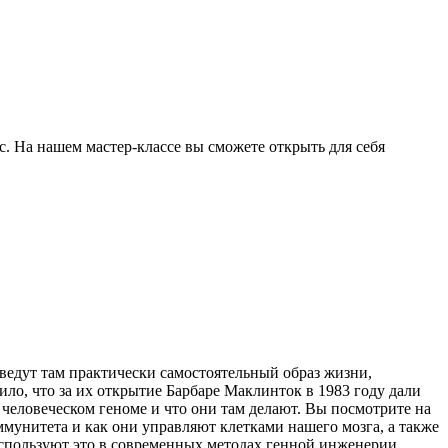
. На нашем мастер-классе вы сможете открыть для себя
едут там практически самостоятельный образ жизни,
лило, что за их открытие Барбаре Маклинток в 1983 году дали
 человеческом геноме и что они там делают. Вы посмотрите на
ммунитета и как они управляют клетками нашего мозга, а также
используют это в современных методах генной инженерии.