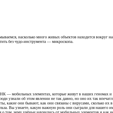
ываемся, насколько много живых объектов находится вокруг нас
тить без чудо-инструмента — микроскопа.
НК — мобильных элементах, которые живут в наших геномах и в
Люди узнали об этом явлении не так давно, но оно их так впечат
ы, какие они бывают, как они связаны с вирусами, сколько их в
ольза. Вы узнаете, какую важную роль они сыграли для нашего и
м о том, чему учёные научились от мобильных элементов и как 