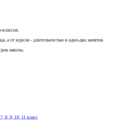
-классов.
а, а от курсов - длительностью в одно-два занятия.
 срок школы.
 7, 8, 9, 10, 11 класс