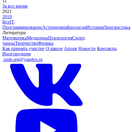
11
За все время
2021
2019
Все
IT,
Программирование
Астрономия
Биология
История
Лингвистика
Литература
Математика
Медицина
Психология
Спорт,
танцы
Творчество
Физика
Как принять участие
О школе
Архив
Новости
Контакты
Иногородним
ㅤ
zpsh.org@yandex.ru