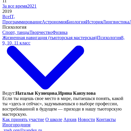
11
За все время
2021
2019
Все
IT,
Программирование
Астрономия
Биология
История
Лингвистика
Психология
Спорт, танцы
Творчество
Физика
Жизненная навигация (тьюторская мастерская)
Психология
8,
9, 10, 11 класс
Ведут:
Наталья Кузнецова
,
Ирина Канзулова
Если ты ищешь свое место в мире, пытаешься понять, какой
ты «здесь и сейчас», задумываешься о выборе профессии,
востребованной в будущем — приходи в нашу тьюторскую
мастерскую.
Как принять участие
О школе
Архив
Новости
Контакты
Иногородним
ㅤ
zpsh.org@yandex.ru