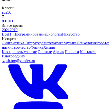
Классы:
все
5
6
7
8
9
10
11
За все время
2021
2019
Все
IT, Программирование
Биология
Искусство
История
Лингвистика
Литература
Математика
Музыка
Психология
Робото
науки
Творчество
Физика
Химия
Как принять участие
О школе
Архив
Новости
Контакты
Иногородним
ㅤ
zpsh.org@yandex.ru