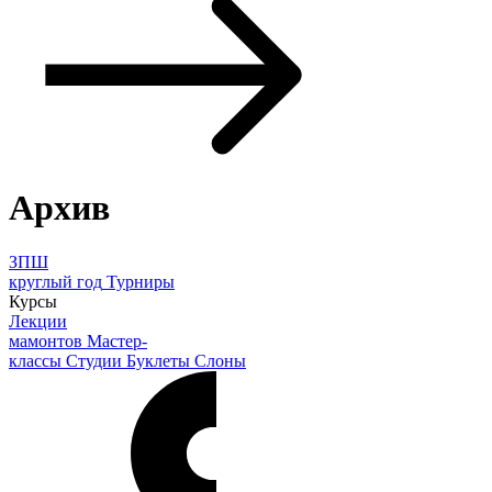
Архив
ЗПШ
круглый год
Турниры
Курсы
Лекции
мамонтов
Мастер-
классы
Студии
Буклеты
Слоны