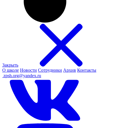
Закрыть
О школе
Новости
Сотрудники
Архив
Контакты
ㅤ
zpsh.org@yandex.ru