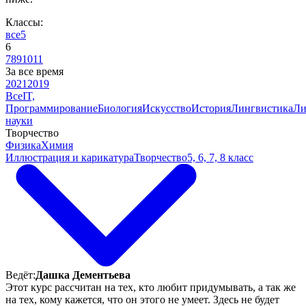
Классы:
все
5
6
7
8
9
10
11
За все время
2021
2019
Все
IT,
Программирование
Биология
Искусство
История
Лингвистика
Ли
науки
Творчество
Физика
Химия
Иллюстрация и карикатура
Творчество
5, 6, 7, 8 класс
Ведёт:
Дашка Дементьева
Этот курс рассчитан на тех, кто любит придумывать, а так же
на тех, кому кажется, что он этого не умеет. Здесь не будет