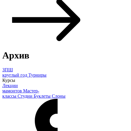
Архив
ЗПШ
круглый год
Турниры
Курсы
Лекции
мамонтов
Мастер-
классы
Студии
Буклеты
Слоны