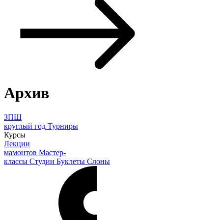
Архив
ЗПШ
круглый год
Турниры
Курсы
Лекции
мамонтов
Мастер-
классы
Студии
Буклеты
Слоны