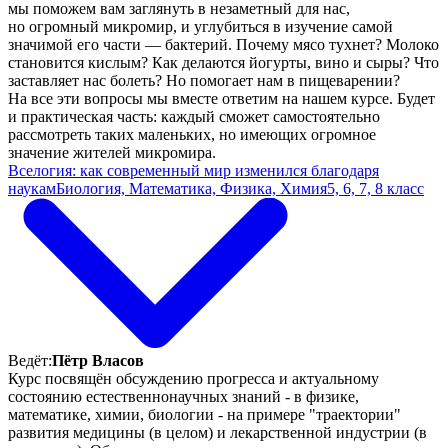
мы поможем вам заглянуть в незаметный для нас,
но огромный микромир, и углубиться в изучение самой
значимой его части — бактерий. Почему мясо тухнет? Молоко
становится кислым? Как делаются йогурты, вино и сыры? Что
заставляет нас болеть? Но помогает нам в пищеварении?
На все эти вопросы мы вместе ответим на нашем курсе. Будет
и практическая часть: каждый сможет самостоятельно
рассмотреть таких маленьких, но имеющих огромное
значение жителей микромира.
Вселогия: как современный мир изменился благодаря
наукам
Биология, Математика, Физика, Химия
5, 6, 7, 8 класс
Ведёт:
Пётр Власов
Курс посвящён обсуждению прогресса и актуальному
состоянию естественнонаучных знаний - в физике,
математике, химии, биологии - на примере "траектории"
развития медицины (в целом) и лекарственной индустрии (в