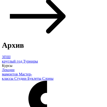
Архив
ЗПШ
круглый год
Турниры
Курсы
Лекции
мамонтов
Мастер-
классы
Студии
Буклеты
Слоны