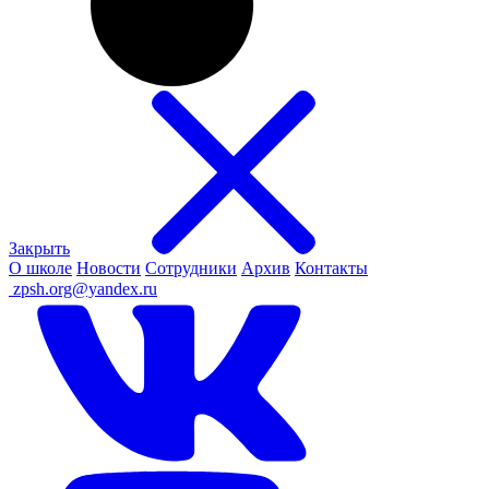
Закрыть
О школе
Новости
Сотрудники
Архив
Контакты
ㅤ
zpsh.org@yandex.ru