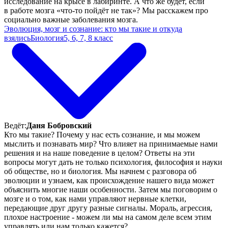
исследование на крысе в лабиринте. А что же будет, если
в работе мозга «что-то пойдёт не так»? Мы расскажем про
социально важные заболевания мозга.
Эволюция, мозг и сознание: кто мы такие и откуда
взялись
Биология
5, 6, 7, 8 класс
Ведёт:
Даня Бобровский
Кто мы такие? Почему у нас есть сознание, и мы можем
мыслить и познавать мир? Что влияет на принимаемые нами
решения и на наше поведение в целом? Ответы на эти
вопросы могут дать не только психология, философия и науки
об обществе, но и биология. Мы начнем с разговора об
эволюции и узнаем, как происхождение нашего вида может
объяснить многие наши особенности. Затем мы поговорим о
мозге и о том, как нами управляют нервные клетки,
передающие друг другу разные сигналы. Мораль, агрессия,
плохое настроение - можем ли мы на самом деле всем этим
управлять или нам только кажется?