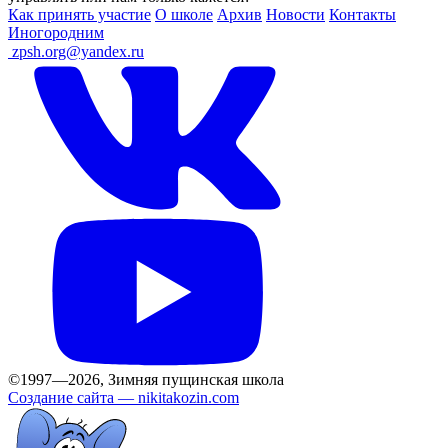
Как принять участие
О школе
Архив
Новости
Контакты
Иногородним
ㅤ
zpsh.org@yandex.ru
©1997—2026, Зимняя пущинская школа
Создание сайта —
nikitakozin.com