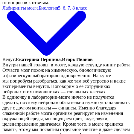
от вопросов к ответам.
Лабиринты мозга
Биология
5, 6, 7, 8 класс
Ведут:
Екатерина Першина
,
Игорь Иванов
Внутри нашей головы, в мозге, каждую секунду кипит работа.
Отчасти мозг похож на химическую, биологическую
и физическую лабораторию одновременно. На курсе
мы попробуем разобраться, как же там всё устроено и какие
эксперименты ведутся. Поговорим о её сотрудниках —
нейронах и их помощниках — глиальных клетках.
В одиночку в лаборатории-мозге ничего не получится
сделать, поэтому нейронам обязательно нужно устанавливать
друг с другом контакты — синапсы. Именно благодаря
слаженной работе мозга организм реагирует на изменения
окружающей среды, мы ощущаем цвет, вкус, звуки,
целенаправленно двигаемся. Кроме того, в мозге хранится
память, этому мы посвятим отдельное занятие и даже сделаем