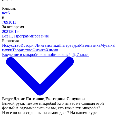
Классы:
все
5
6
7
8
9
10
11
За все время
2021
2019
Все
IT, Программирование
Биология
Искусство
История
Лингвистика
Литература
Математика
Музыка
науки
Творчество
Физика
Химия
Введение в микробиологию
Биология
5, 6, 7 класс
Ведут:
Денис Литвинов
,
Екатерина Сапунова
Вымой руки, там же микробы! Кто из вас не слышал этой
фразы? А задумывались ли вы, кто такие эти микробы?
И все ли они страшны на самом деле? На нашем курсе