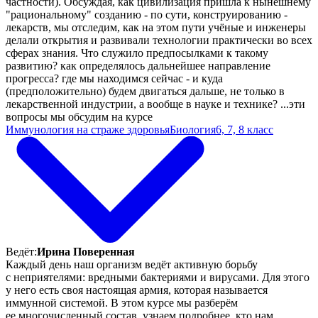
частности). Обсуждая, как цивилизация пришла к нынешнему
"рациональному" созданию - по сути, конструированию -
лекарств, мы отследим, как на этом пути учёные и инженеры
делали открытия и развивали технологии практически во всех
сферах знания. Что служило предпосылками к такому
развитию? как определялось дальнейшее направление
прогресса? где мы находимся сейчас - и куда
(предположительно) будем двигаться дальше, не только в
лекарственной индустрии, а вообще в науке и технике? ...эти
вопросы мы обсудим на курсе
Иммунология на страже здоровья
Биология
6, 7, 8 класс
Ведёт:
Ирина Поверенная
Каждый день наш организм ведёт активную борьбу
с неприятелями: вредными бактериями и вирусами. Для этого
у него есть своя настоящая армия, которая называется
иммунной системой. В этом курсе мы разберём
ее многочисленный состав, узнаем подробнее, кто нам