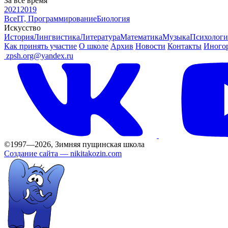
За все время
2021
2019
Все
IT, Программирование
Биология
Искусство
История
Лингвистика
Литература
Математика
Музыка
Психологи
Как принять участие
О школе
Архив
Новости
Контакты
Иного
ㅤ
zpsh.org@yandex.ru
©1997—2026, Зимняя пущинская школа
Создание сайта —
nikitakozin.com