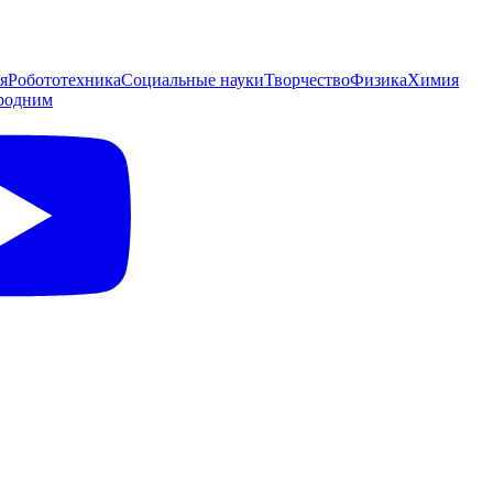
я
Робототехника
Социальные науки
Творчество
Физика
Химия
родним