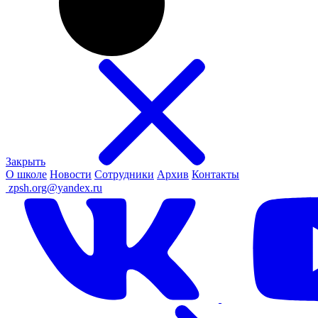
Закрыть
О школе
Новости
Сотрудники
Архив
Контакты
ㅤ
zpsh.org@yandex.ru