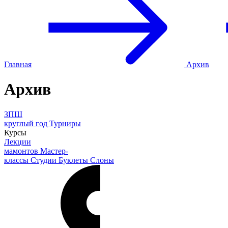
Главная
Архив
Архив
ЗПШ
круглый год
Турниры
Курсы
Лекции
мамонтов
Мастер-
классы
Студии
Буклеты
Слоны